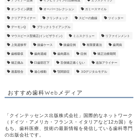
アライナー交換
インビザラインの治療精度
エラスティック
オンライン調査
オーバーコレクション
ガミースマイル
クリアアライナー
クリンチェック
スピーの曲線
ツイッター
デーモンQ
ブラックトライアングル
マウスピース型矯正(インビザライン)
ミニスクリュー
リファインメント
上気道狭窄
抜歯ケース
抜歯症例
有限要素法
歯周病
歯根吸収
歯肉退縮
歯肉露出
症例
矯正治療期間
矯正痛み
臼歯部圧下
舌側矯正痛くない
追加アライナー
過蓋咬合
遠心移動
顎関節症
３Dデジタルモデル
おすすめ歯科Webメディア
「クインテッセンス出版株式会社」
国際的なネットワーク
（ドイツ・アメリカ・フランス・イタリアなど12カ国）を
もち、歯科医療、技術の最新情報を発信している歯科専門
の出版会社です。