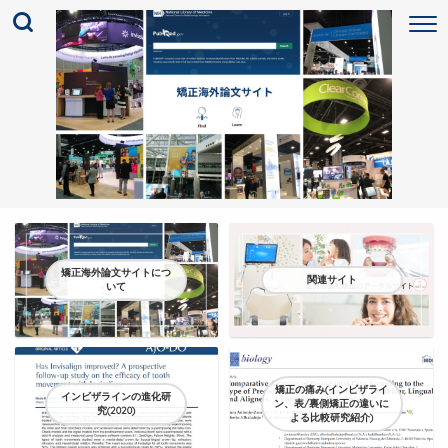
矯正海外論文サイトにつ
関連サイト
いて
矯正の痛み(インビザライ
インビザラインの進化研
ン、表/裏側矯正の違いに
究(2020)
よる比較研究紹介)