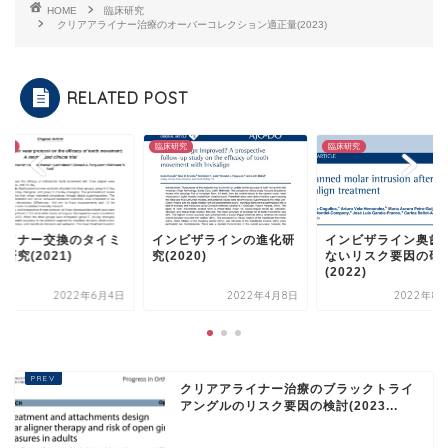
HOME
臨床研究
クリアアライナー治療のオーバーコレクション適正量(2023)
RELATED POST
研究
臨床研究
臨床研究
ライナー交換のタイミ
インビザラインの進化研
インビザライン奥歯
研究(2021)
究(2020)
ないリスク要因の研
(2022)
2022年6月4日
2022年4月8日
2022年8月
クリアアライナー治療のブラックトライ
アングルのリスク要因の検討(2023...