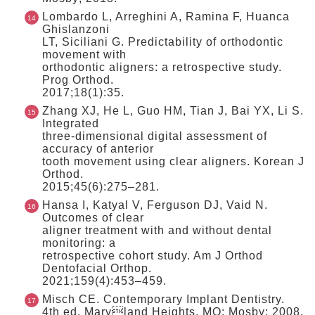
Lombardo L, Arreghini A, Ramina F, Huanca
Ghislanzoni
LT, Siciliani G. Predictability of orthodontic
movement with
orthodontic aligners: a retrospective study.
Prog Orthod.
2017;18(1):35.
Zhang XJ, He L, Guo HM, Tian J, Bai YX, Li S.
Integrated
three-dimensional digital assessment of
accuracy of anterior
tooth movement using clear aligners. Korean J
Orthod.
2015;45(6):275–281.
Hansa I, Katyal V, Ferguson DJ, Vaid N.
Outcomes of clear
aligner treatment with and without dental
monitoring: a
retrospective cohort study. Am J Orthod
Dentofacial Orthop.
2021;159(4):453–459.
Misch CE. Contemporary Implant Dentistry.
4th ed. Maryland Heights, MO: Mosby; 2008.