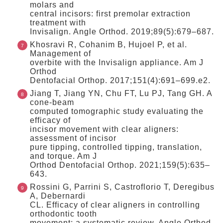
molars and
central incisors: first premolar extraction
treatment with
Invisalign. Angle Orthod. 2019;89(5):679–687.
Khosravi R, Cohanim B, Hujoel P, et al.
Management of
overbite with the Invisalign appliance. Am J
Orthod
Dentofacial Orthop. 2017;151(4):691–699.e2.
Jiang T, Jiang YN, Chu FT, Lu PJ, Tang GH. A
cone-beam
computed tomographic study evaluating the
efficacy of
incisor movement with clear aligners:
assessment of incisor
pure tipping, controlled tipping, translation,
and torque. Am J
Orthod Dentofacial Orthop. 2021;159(5):635–
643.
Rossini G, Parrini S, Castroflorio T, Deregibus
A, Debernardi
CL. Efficacy of clear aligners in controlling
orthodontic tooth
movement: a systematic review. Angle Orthod.