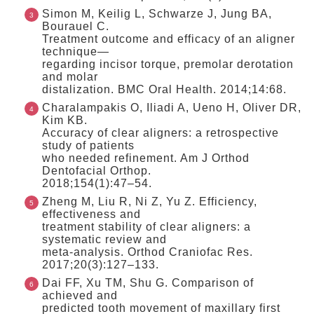
Simon M, Keilig L, Schwarze J, Jung BA,
Bourauel C.
Treatment outcome and efficacy of an aligner
technique—
regarding incisor torque, premolar derotation
and molar
distalization. BMC Oral Health. 2014;14:68.
Charalampakis O, Iliadi A, Ueno H, Oliver DR,
Kim KB.
Accuracy of clear aligners: a retrospective
study of patients
who needed refinement. Am J Orthod
Dentofacial Orthop.
2018;154(1):47–54.
Zheng M, Liu R, Ni Z, Yu Z. Efficiency,
effectiveness and
treatment stability of clear aligners: a
systematic review and
meta-analysis. Orthod Craniofac Res.
2017;20(3):127–133.
Dai FF, Xu TM, Shu G. Comparison of
achieved and
predicted tooth movement of maxillary first