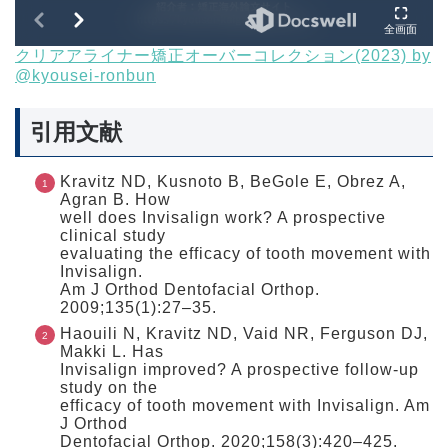
クリアアライナー矯正オーバーコレクション(2023) by
@kyousei-ronbun
引用文献
Kravitz ND, Kusnoto B, BeGole E, Obrez A,
Agran B. How
well does Invisalign work? A prospective
clinical study
evaluating the efficacy of tooth movement with
Invisalign.
Am J Orthod Dentofacial Orthop.
2009;135(1):27–35.
Haouili N, Kravitz ND, Vaid NR, Ferguson DJ,
Makki L. Has
Invisalign improved? A prospective follow-up
study on the
efficacy of tooth movement with Invisalign. Am
J Orthod
Dentofacial Orthop. 2020;158(3):420–425.