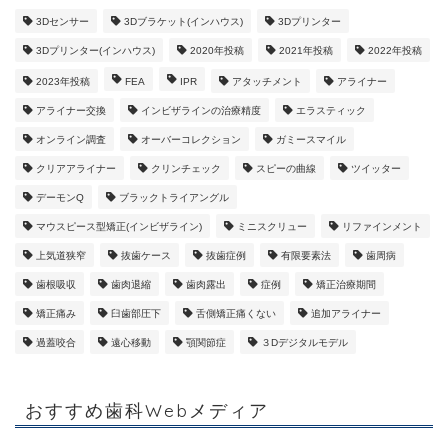
3Dセンサー
3Dブラケット(インハウス)
3Dプリンター
3Dプリンター(インハウス)
2020年投稿
2021年投稿
2022年投稿
2023年投稿
FEA
IPR
アタッチメント
アライナー
アライナー交換
インビザラインの治療精度
エラスティック
オンライン調査
オーバーコレクション
ガミースマイル
クリアアライナー
クリンチェック
スピーの曲線
ツイッター
デーモンQ
ブラックトライアングル
マウスピース型矯正(インビザライン)
ミニスクリュー
リファインメント
上気道狭窄
抜歯ケース
抜歯症例
有限要素法
歯周病
歯根吸収
歯肉退縮
歯肉露出
症例
矯正治療期間
矯正痛み
臼歯部圧下
舌側矯正痛くない
追加アライナー
過蓋咬合
遠心移動
顎関節症
３Dデジタルモデル
おすすめ歯科Webメディア