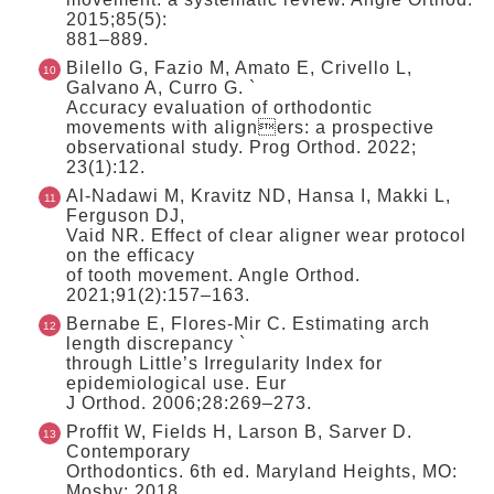
2015;85(5):
881–889.
Bilello G, Fazio M, Amato E, Crivello L,
Galvano A, Curro G. `
Accuracy evaluation of orthodontic
movements with aligners: a prospective
observational study. Prog Orthod. 2022;
23(1):12.
Al-Nadawi M, Kravitz ND, Hansa I, Makki L,
Ferguson DJ,
Vaid NR. Effect of clear aligner wear protocol
on the efficacy
of tooth movement. Angle Orthod.
2021;91(2):157–163.
Bernabe E, Flores-Mir C. Estimating arch
length discrepancy `
through Little’s Irregularity Index for
epidemiological use. Eur
J Orthod. 2006;28:269–273.
Proffit W, Fields H, Larson B, Sarver D.
Contemporary
Orthodontics. 6th ed. Maryland Heights, MO:
Mosby; 2018.