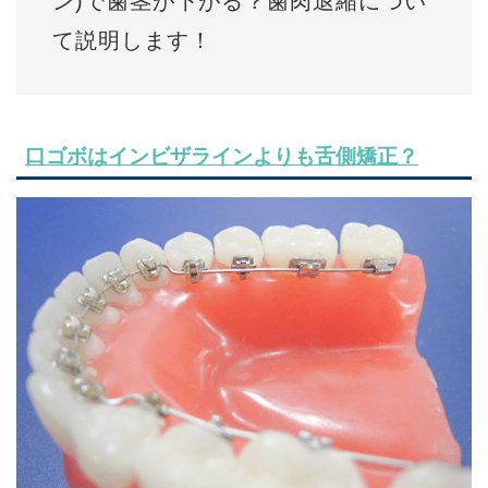
ン)で歯茎が下がる？歯肉退縮につい
て説明します！
口ゴボはインビザラインよりも舌側矯正？