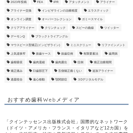
2023年投稿
FEA
IPR
アタッチメント
アライナー
アライナー交換
インビザラインの治療精度
エラスティック
オンライン調査
オーバーコレクション
ガミースマイル
クリアアライナー
クリンチェック
スピーの曲線
ツイッター
デーモンQ
ブラックトライアングル
マウスピース型矯正(インビザライン)
ミニスクリュー
リファインメント
上気道狭窄
抜歯ケース
抜歯症例
有限要素法
歯周病
歯根吸収
歯肉退縮
歯肉露出
症例
矯正治療期間
矯正痛み
臼歯部圧下
舌側矯正痛くない
追加アライナー
過蓋咬合
遠心移動
顎関節症
３Dデジタルモデル
おすすめ歯科Webメディア
「クインテッセンス出版株式会社」
国際的なネットワーク
（ドイツ・アメリカ・フランス・イタリアなど12カ国）を