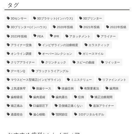
タグ
3Dセンサー
3Dブラケット(インハウス)
3Dプリンター
3Dプリンター(インハウス)
2020年投稿
2021年投稿
2022年投稿
2023年投稿
FEA
IPR
アタッチメント
アライナー
アライナー交換
インビザラインの治療精度
エラスティック
オンライン調査
オーバーコレクション
ガミースマイル
クリアアライナー
クリンチェック
スピーの曲線
ツイッター
デーモンQ
ブラックトライアングル
マウスピース型矯正(インビザライン)
ミニスクリュー
リファインメント
上気道狭窄
抜歯ケース
抜歯症例
有限要素法
歯周病
歯根吸収
歯肉退縮
歯肉露出
症例
矯正治療期間
矯正痛み
臼歯部圧下
舌側矯正痛くない
追加アライナー
過蓋咬合
遠心移動
顎関節症
３Dデジタルモデル