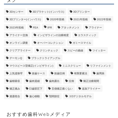
3Dセンサー
3Dブラケット(インハウス)
3Dプリンター
3Dプリンター(インハウス)
2020年投稿
2021年投稿
2022年投稿
2023年投稿
FEA
IPR
アタッチメント
アライナー
アライナー交換
インビザラインの治療精度
エラスティック
オンライン調査
オーバーコレクション
ガミースマイル
クリアアライナー
クリンチェック
スピーの曲線
ツイッター
デーモンQ
ブラックトライアングル
マウスピース型矯正(インビザライン)
ミニスクリュー
リファインメント
上気道狭窄
抜歯ケース
抜歯症例
有限要素法
歯周病
歯根吸収
歯肉退縮
歯肉露出
症例
矯正治療期間
矯正痛み
臼歯部圧下
舌側矯正痛くない
追加アライナー
過蓋咬合
遠心移動
顎関節症
３Dデジタルモデル
おすすめ歯科Webメディア