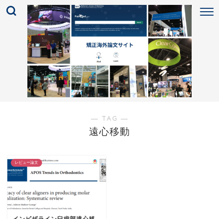
― TAG ―
遠心移動
レビュー論文
インビザライン臼歯部遠心移