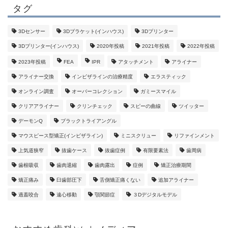
タグ
3Dセンサー
3Dブラケット(インハウス)
3Dプリンター
3Dプリンター(インハウス)
2020年投稿
2021年投稿
2022年投稿
2023年投稿
FEA
IPR
アタッチメント
アライナー
アライナー交換
インビザラインの治療精度
エラスティック
オンライン調査
オーバーコレクション
ガミースマイル
クリアアライナー
クリンチェック
スピーの曲線
ツイッター
デーモンQ
ブラックトライアングル
マウスピース型矯正(インビザライン)
ミニスクリュー
リファインメント
上気道狭窄
抜歯ケース
抜歯症例
有限要素法
歯周病
歯根吸収
歯肉退縮
歯肉露出
症例
矯正治療期間
矯正痛み
臼歯部圧下
舌側矯正痛くない
追加アライナー
過蓋咬合
遠心移動
顎関節症
３Dデジタルモデル