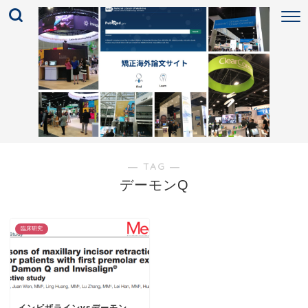
― TAG ―
デーモンQ
臨床研究
インビザラインvsデーモン